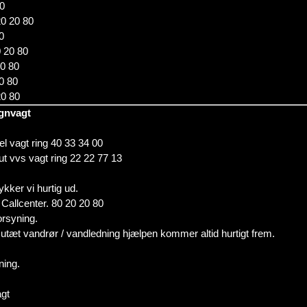
80
20 20 80
0
0 20 80
20 80
20 80
20 80
øgnvagt
 el vagt ring 40 33 34 00
kut vvs vagt ring 22 22 77 13
ykker vi hurtig ud.
 Callcenter. 80 20 20 80
orsyning.
utæt vandrør / vandledning hjælpen kommer altid hurtigt frem.
ning.
gt