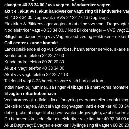
elvagten 40 33 34 00 / vvs vagten, håndværker vagten.
akut el, akut vvs, akut håndværker vagt, ring til håndværkerv
EL 40 33 34 00 Døgnvagt. / VVS 22 22 77 13 Døgnvagt.
Elektriker & Blikkenslager vagten. Akut el og vvs vagt. Døgnvagte
Nød elektriker vagt 40 33 34 00. / Nød Blikkenslager – VVS vagt 2
Billigst om dagen El og vvs Vagten akut vvs og elektriker – sikke
Call center / kunde kontakt
Landsdækkende el og vvs Services, håndværker service, skade s
Kontor adm. telefon 22 22 77 60
Kunde ordre telefon 80 20 20 80
Akut el vagt. telefon 40 33 34 00
Akut vvs vagt. telefon 22 22 77 13
Telefontid vagt 8-23 herefter svare vi så hurtigt vi kan,
indtal navn og nummer, så ringer vi tilbage så snart vores montører
Elvagten i Storkøbenhavn
Ved strømsvigt. udfald i din el forsyning overgang eller kortslutning, i
Elektriker vagten, Akut el vagt døgnvagten, nød elektriker 40 33 34
det er gratis at ringe til el og vvs vagten døgnvagten, akut skader l
Du behøver ikke lede efter din elektriker vi er lige her 40 33 34 00 
Akut Døgnvagt Elvagten elektriker i Jyllinge ring til vagten 80 20 2