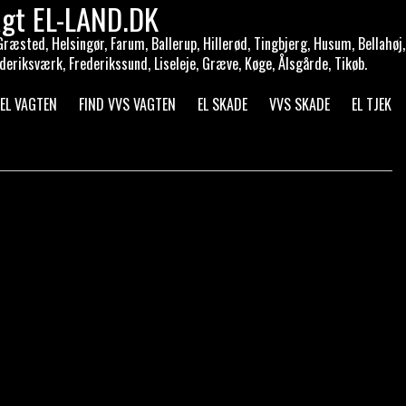
agt EL-LAND.DK
sted, Helsingør, Farum, Ballerup, Hillerød, Tingbjerg, Husum, Bellahøj,
deriksværk, Frederikssund, Liseleje, Græve, Køge, Ålsgårde, Tikøb.
 EL VAGTEN
FIND VVS VAGTEN
EL SKADE
VVS SKADE
EL TJEK