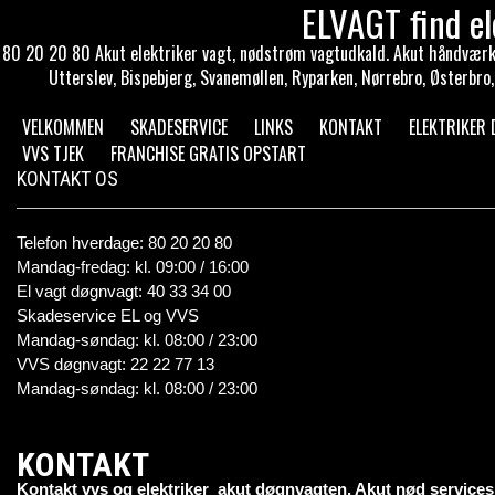
ELVAGT find e
80 20 20 80 Akut elektriker vagt, nødstrøm vagtudkald. Akut håndværker
Utterslev, Bispebjerg, Svanemøllen, Ryparken, Nørrebro, Østerbro,
VELKOMMEN
SKADESERVICE
LINKS
KONTAKT
ELEKTRIKER
VVS TJEK
FRANCHISE GRATIS OPSTART
KONTAKT OS
Telefon hverdage: 80 20 20 80
Mandag-fredag: kl. 09:00 / 16:00
El vagt døgnvagt: 40 33 34 00
Skadeservice EL og VVS
Mandag-søndag: kl. 08:00 / 23:00
VVS døgnvagt: 22 22 77 13
Mandag-søndag: kl. 08:00 / 23:00
KONTAKT
Kontakt vvs og elektriker akut døgnvagten. Akut nød services